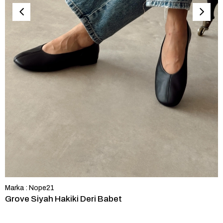
Marka
:
Nope21
Grove Siyah Hakiki Deri Babet