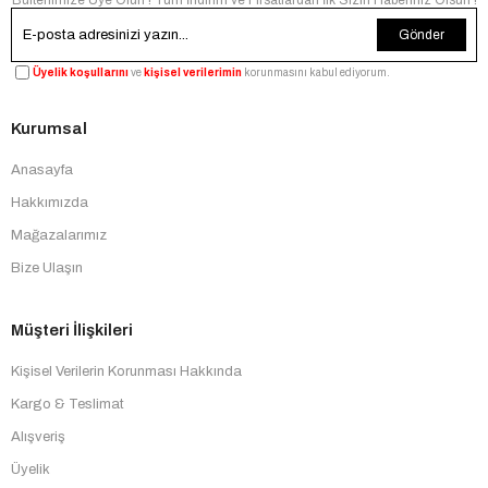
Gönder
Üyelik koşullarını
ve
kişisel verilerimin
korunmasını kabul ediyorum.
Kurumsal
Anasayfa
Hakkımızda
Mağazalarımız
Bize Ulaşın
Müşteri İlişkileri
Kişisel Verilerin Korunması Hakkında
Kargo & Teslimat
Alışveriş
Üyelik