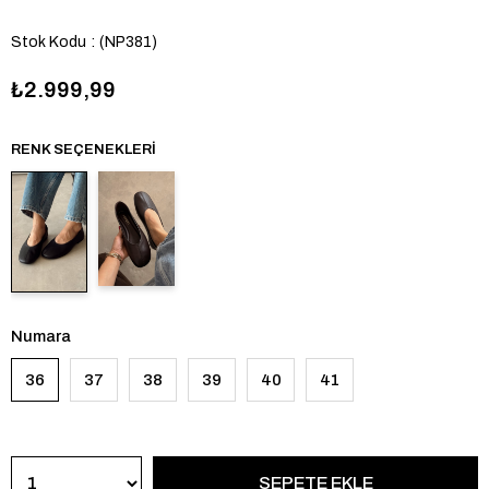
Stok Kodu
(NP381)
₺2.999,99
RENK SEÇENEKLERI
Numara
36
37
38
39
40
41