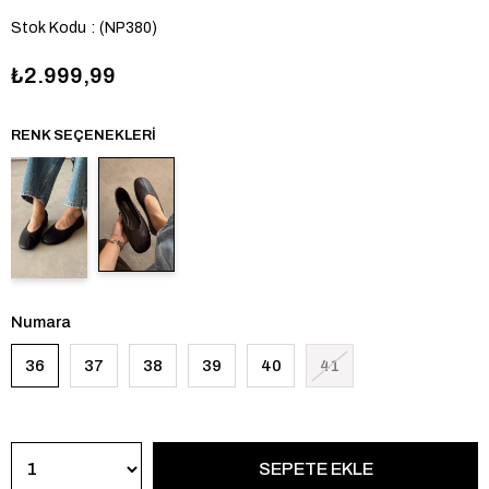
Stok Kodu
(NP380)
₺2.999,99
RENK SEÇENEKLERI
Numara
36
37
38
39
40
41