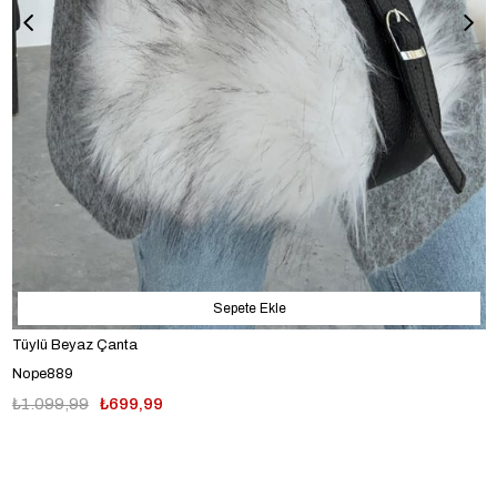
Sepete Ekle
Tüylü Beyaz Çanta
Nope889
₺1.099,99
₺699,99