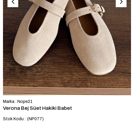
Marka
:
Nope21
Verona Bej Süet Hakiki Babet
Stok Kodu
(NP077)