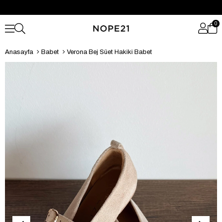
0
Anasayfa
Babet
Verona Bej Süet Hakiki Babet