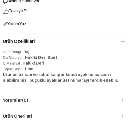
Gelince Haber Ver
Tavsiye Et
Yorum Yaz
Ürün Özellikleri
Ürün Rengi :
Bej
Hakiki Deri Süet
Dış Materyal :
Hakiki Deri
İç Materyal :
1 cm
Topuk Boyu :
Ürünümüz tam ve rahat kalıptır kendi ayak numaranızı
alabilirsiniz , buçuklu ayaklar üst numarayı tercih edeblir.
Yorumlar
(0)
Ürün Önerileri