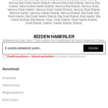
Verona Bej Süet Hakiki Babet
,
Verona Bej Süet Babet
,
Verona Bej
Hakiki
,
Verona Bej Hakiki Babet
,
Verona Bej Babet
,
Verona Süet
,
Verona Süet Hakiki
,
Verona Süet Hakiki Babet
,
Verona Süet Babet
,
Verona Hakiki
,
Verona Hakiki Babet
,
Verona Babet
,
Bej Süet
,
Bej
Süet Hakiki
,
Bej Süet Hakiki Babet
,
Bej Süet Babet
,
Bej Hakiki
,
Bej
Hakiki Babet
,
Bej Babet
,
Süet
,
Süet Hakiki
,
Süet Hakiki Babet
,
Süet Babet
,
Hakiki
,
Hakiki Babet
,
Babet
,
BİZDEN HABERLER
Bültenimize Üye Olun ! Tüm İndirim ve Fırsatlardan İlk Sizin Haberiniz Olsun !
Gönder
Üyelik koşullarını
ve
kişisel verilerimin
korunmasını kabul ediyorum.
Kurumsal
Anasayfa
Hakkımızda
Mağazalarımız
Bize Ulaşın