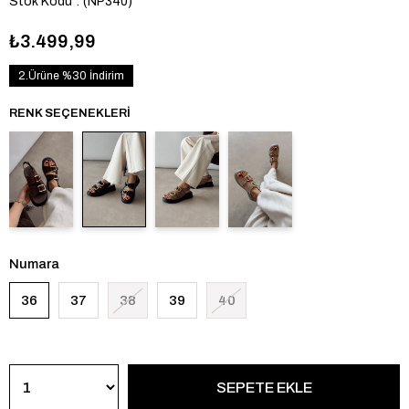
Stok Kodu
(NP340)
₺3.499,99
2.Ürüne %30 İndirim
RENK SEÇENEKLERI
Numara
36
37
38
39
40