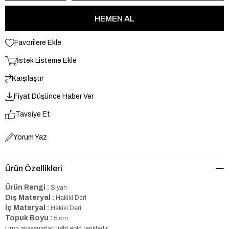
Favorilere Ekle
İstek Listeme Ekle
Karşılaştır
Fiyat Düşünce Haber Ver
Tavsiye Et
Yorum Yaz
Ürün Özellikleri
Ürün Rengi :
Siyah
Dış Materyal :
Hakiki Deri
İç Materyal :
Hakiki Deri
Topuk Boyu :
5 cm
Ürün aksesuarları light gold renktedir.