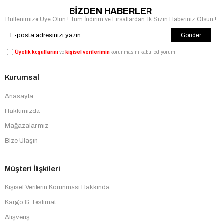
BİZDEN HABERLER
Bültenimize Üye Olun ! Tüm İndirim ve Fırsatlardan İlk Sizin Haberiniz Olsun !
Gönder
Üyelik koşullarını
ve
kişisel verilerimin
korunmasını kabul ediyorum.
Kurumsal
Anasayfa
Hakkımızda
Mağazalarımız
Bize Ulaşın
Müşteri İlişkileri
Kişisel Verilerin Korunması Hakkında
Kargo & Teslimat
Alışveriş