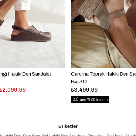
ngi Hakiki Deri Sandalet
Carolina Toprak Hakiki Deri Sa
Nope716
₺2.099,99
₺3.499,99
2.Ürüne %30 İndirim
Etiketler