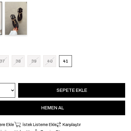
37
38
39
40
41
ere Ekle
İstek Listeme Ekle
Karşılaştır