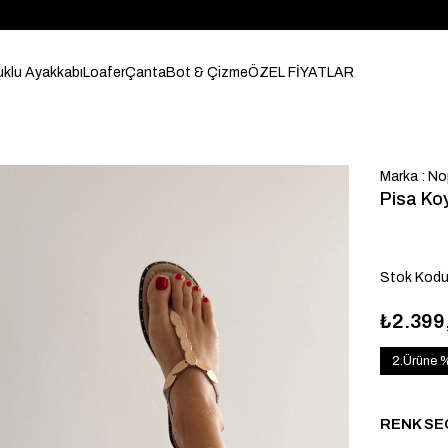
klu Ayakkabı
Loafer
Çanta
Bot & Çizme
ÖZEL FİYATLAR
Marka
:
No
Pisa Koy
Stok Kod
₺2.399
2.Ürüne 
RENK SE