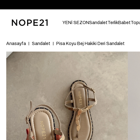
YENİ SEZON
Sandalet
Terlik
Babet
Topu
Anasayfa
Sandalet
Pisa Koyu Bej Hakiki Deri Sandalet