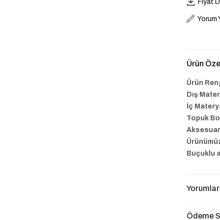
Fiyat 
Yorum 
Ürün Özel
Ürün Reng
Dış Mater
İç Matery
Topuk Bo
Aksesuar 
Ürünümüz 
Buçuklu a
Yorumlar
Ödeme S