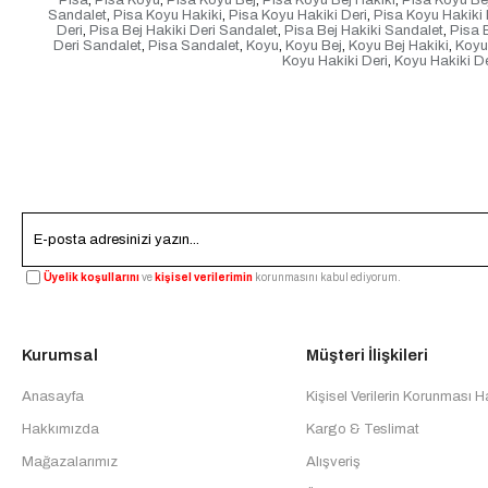
Pisa
,
Pisa Koyu
,
Pisa Koyu Bej
,
Pisa Koyu Bej Hakiki
,
Pisa Koyu Bej
Sandalet
,
Pisa Koyu Hakiki
,
Pisa Koyu Hakiki Deri
,
Pisa Koyu Hakiki 
Deri
,
Pisa Bej Hakiki Deri Sandalet
,
Pisa Bej Hakiki Sandalet
,
Pisa B
Deri Sandalet
,
Pisa Sandalet
,
Koyu
,
Koyu Bej
,
Koyu Bej Hakiki
,
Koyu 
Koyu Hakiki Deri
,
Koyu Hakiki D
Üyelik koşullarını
ve
kişisel verilerimin
korunmasını kabul ediyorum.
Kurumsal
Müşteri İlişkileri
Anasayfa
Kişisel Verilerin Korunması 
Hakkımızda
Kargo & Teslimat
Mağazalarımız
Alışveriş