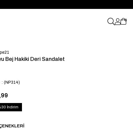
0
pe21
u Bej Hakiki Deri Sandalet
u
(NP314)
,99
%30 İndirim
ÇENEKLERI