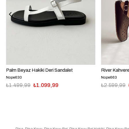
Palm Beyaz Hakiki Deri Sandalet
River Kahvere
Nope630
Nope663
₺1.499,99
₺1.099,99
₺2.599,99