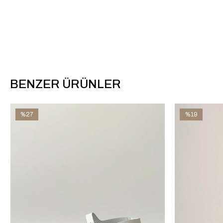
BENZER ÜRÜNLER
%27
%19