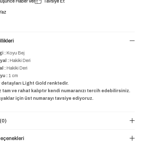
Düşünce Haber Ver
Tavsiye Et
Yaz
likleri
i :
Koyu Bej
yal :
Hakiki Deri
al :
Hakiki Deri
yu :
1 cm
detayları Light Gold renktedir.
tam ve rahat kalıptır kendi numaranızı tercih edebilirsiniz.
yaklar için üst numarayı tavsiye ediyoruz.
(0)
eçenekleri