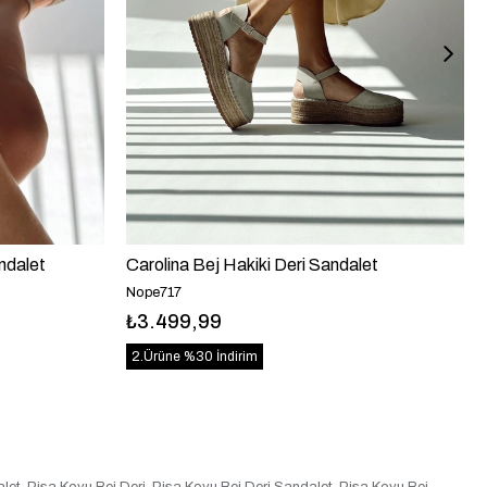
ndalet
Carolina Bej Hakiki Deri Sandalet
Nope717
₺3.499,99
2.Ürüne %30 İndirim