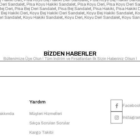
 Hakiki Deri
,
Pisa Koyu Bej Hakiki Deri Sandalet
,
Pisa Koyu Bej Hakiki Sand
Deri Sandalet
,
Pisa Koyu Hakiki Sandalet
,
Pisa Koyu Deri
,
Pisa Koyu Deri Sa
ej Deri
,
Pisa Bej Deri Sandalet
,
Pisa Bej Sandalet
,
Pisa Hakiki
,
Pisa Hakiki D
Bej Hakiki Deri
,
Koyu Bej Hakiki Deri Sandalet
,
Koyu Bej Hakiki Sandalet
,
Ko
eri Sandalet
,
Koyu Hakiki Sandalet
,
Koyu Deri
,
Koyu Deri Sandalet
,
Koyu San
BİZDEN HABERLER
Bültenimize Üye Olun ! Tüm İndirim ve Fırsatlardan İlk Sizin Haberiniz Olsun !
Yardım
Faceboo
Hakkında
Müşteri Hizmetleri
Instagra
Sıkça Sorulan Sorular
Kargo Takibi