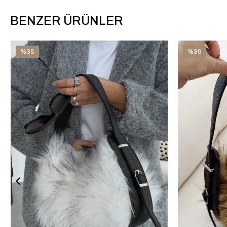
BENZER ÜRÜNLER
%36
%36