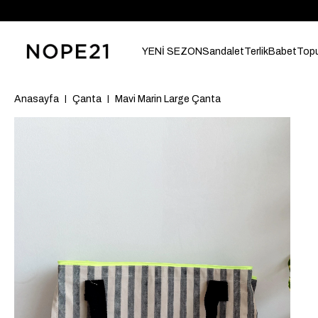
YENİ SEZON
Sandalet
Terlik
Babet
Topu
Anasayfa
Çanta
Mavi Marin Large Çanta