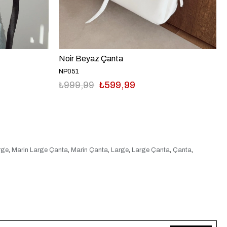
Noir Beyaz Çanta
NP051
₺999,99
₺599,99
rge
,
Marin Large Çanta
,
Marin Çanta
,
Large
,
Large Çanta
,
Çanta
,