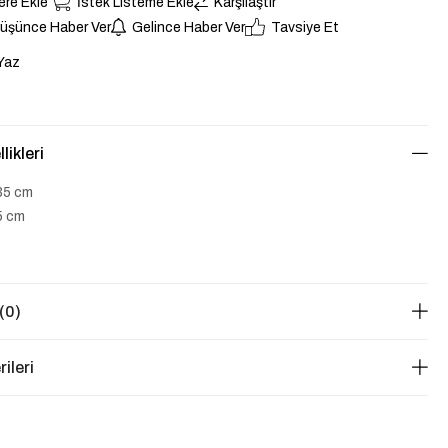
ere Ekle
İstek Listeme Ekle
Karşılaştır
Düşünce Haber Ver
Gelince Haber Ver
Tavsiye Et
Yaz
likleri
35 cm
45 cm
(0)
ileri