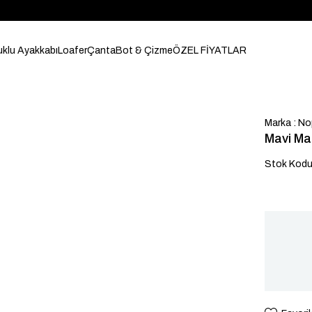
klu Ayakkabı
Loafer
Çanta
Bot & Çizme
ÖZEL FİYATLAR
Marka
:
No
Mavi Ma
Stok Kod