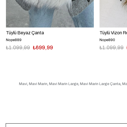
Tüylü Beyaz Çanta
Tüylü Vizon 
Nope889
Nope890
₺1.099,99
₺699,99
₺1.099,99
Mavi
,
Mavi Marin
,
Mavi Marin Large
,
Mavi Marin Large Çanta
,
Ma