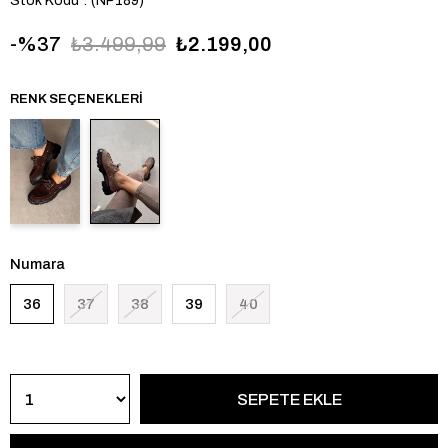
Stok Kodu
(NP189)
37
₺3.499,99
₺2.199,00
RENK SEÇENEKLERI
Numara
36
37
38
39
40