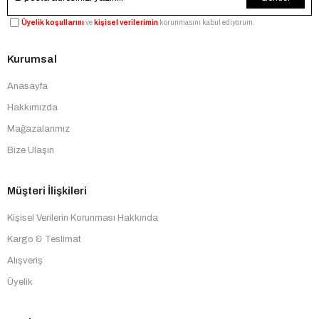
Üyelik koşullarını
ve
kişisel verilerimin
korunmasını kabul ediyorum.
Kurumsal
Anasayfa
Hakkımızda
Mağazalarımız
Bize Ulaşın
Müşteri İlişkileri
Kişisel Verilerin Korunması Hakkında
Kargo & Teslimat
Alışveriş
Üyelik