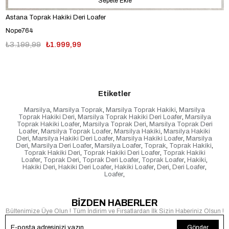
Sepete Ekle
Astana Toprak Hakiki Deri Loafer
Nope764
₺3.199,99
₺1.999,99
Etiketler
Marsilya
,
Marsilya Toprak
,
Marsilya Toprak Hakiki
,
Marsilya
Toprak Hakiki Deri
,
Marsilya Toprak Hakiki Deri Loafer
,
Marsilya
Toprak Hakiki Loafer
,
Marsilya Toprak Deri
,
Marsilya Toprak Deri
Loafer
,
Marsilya Toprak Loafer
,
Marsilya Hakiki
,
Marsilya Hakiki
Deri
,
Marsilya Hakiki Deri Loafer
,
Marsilya Hakiki Loafer
,
Marsilya
Deri
,
Marsilya Deri Loafer
,
Marsilya Loafer
,
Toprak
,
Toprak Hakiki
,
Toprak Hakiki Deri
,
Toprak Hakiki Deri Loafer
,
Toprak Hakiki
Loafer
,
Toprak Deri
,
Toprak Deri Loafer
,
Toprak Loafer
,
Hakiki
,
Hakiki Deri
,
Hakiki Deri Loafer
,
Hakiki Loafer
,
Deri
,
Deri Loafer
,
Loafer
,
BİZDEN HABERLER
Bültenimize Üye Olun ! Tüm İndirim ve Fırsatlardan İlk Sizin Haberiniz Olsun !
Gönder