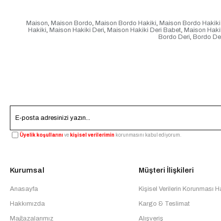
Maison
,
Maison Bordo
,
Maison Bordo Hakiki
,
Maison Bordo Hakiki
Hakiki
,
Maison Hakiki Deri
,
Maison Hakiki Deri Babet
,
Maison Haki
Bordo Deri
,
Bordo De
Üyelik koşullarını
ve
kişisel verilerimin
korunmasını kabul ediyorum.
Kurumsal
Müşteri İlişkileri
Anasayfa
Kişisel Verilerin Korunması 
Hakkımızda
Kargo & Teslimat
Mağazalarımız
Alışveriş