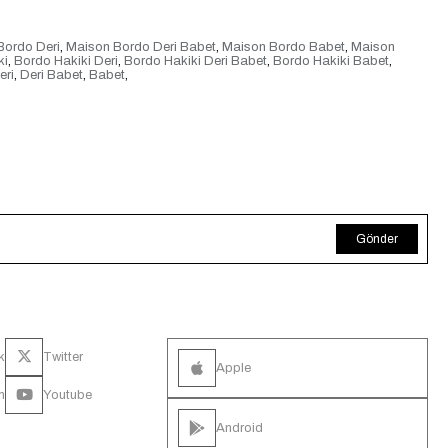
Bordo Deri
,
Maison Bordo Deri Babet
,
Maison Bordo Babet
,
Maison
ki
,
Bordo Hakiki Deri
,
Bordo Hakiki Deri Babet
,
Bordo Hakiki Babet
,
eri
,
Deri Babet
,
Babet
,
Gönder
k
Twitter
Apple
m
Youtube
Android