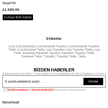
Nope739
₺1.599,99
2.Ürüne %30 İndirim
Etiketler
Liza
,
Liza Karamel
,
Liza Karamel Topuklu
,
Liza Karamel Topuklu
Terlik
,
Liza Karamel Terlik
,
Liza Topuklu
,
Liza Topuklu Terlik
,
Liza
Terlik
,
Karamel
,
Karamel Topuklu
,
Karamel Topuklu Terlik
,
Karamel Terlik
,
Topuklu
,
Topuklu Terlik
,
Terlik
,
BİZDEN HABERLER
Bültenimize Üye Olun ! Tüm İndirim ve Fırsatlardan İlk Sizin Haberiniz Olsun !
Gönder
Üyelik koşullarını
ve
kişisel verilerimin
korunmasını kabul ediyorum.
Kurumsal