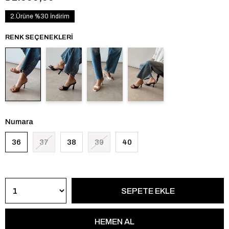
2.Ürüne %30 İndirim
RENK SEÇENEKLERI
Numara
36
37
38
39
40