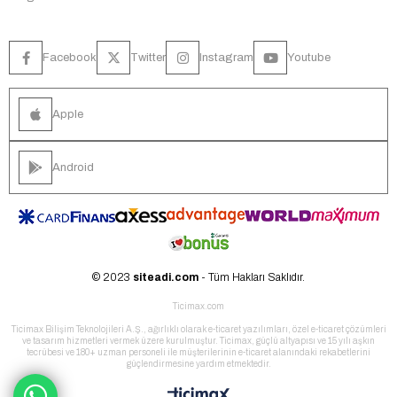
Facebook
Twitter
Instagram
Youtube
Apple
Android
© 2023
siteadi.com
- Tüm Hakları Saklıdır.
Ticimax.com
Ticimax Bilişim Teknolojileri A.Ş., ağırlıklı olarak e-ticaret yazılımları, özel e-ticaret çözümleri
ve tasarım hizmetleri vermek üzere kurulmuştur. Ticimax, güçlü altyapısı ve 15 yılı aşkın
tecrübesi ve 180+ uzman personeli ile müşterilerinin e-ticaret alanındaki rekabetlerini
güçlendirmesine yardım etmektedir.