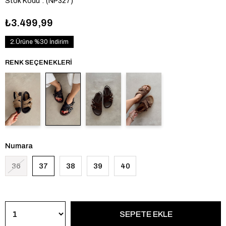
Stok Kodu
(NP327)
₺3.499,99
2.Ürüne %30 İndirim
RENK SEÇENEKLERI
Numara
36
37
38
39
40