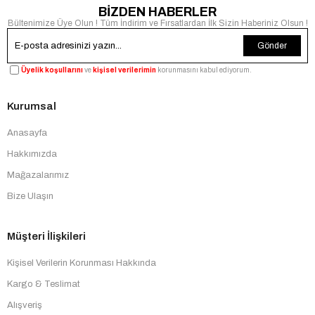
BİZDEN HABERLER
Bültenimize Üye Olun ! Tüm İndirim ve Fırsatlardan İlk Sizin Haberiniz Olsun !
Gönder
Üyelik koşullarını
ve
kişisel verilerimin
korunmasını kabul ediyorum.
Kurumsal
Anasayfa
Hakkımızda
Mağazalarımız
Bize Ulaşın
Müşteri İlişkileri
Kişisel Verilerin Korunması Hakkında
Kargo & Teslimat
Alışveriş