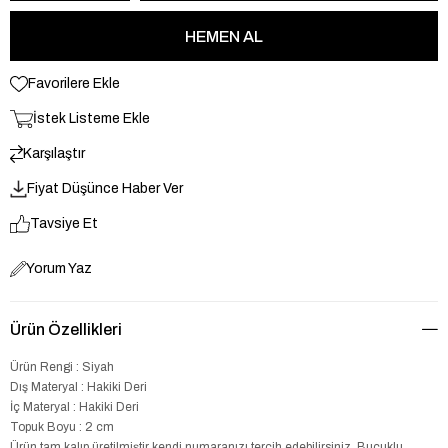
Favorilere Ekle
İstek Listeme Ekle
Karşılaştır
Fiyat Düşünce Haber Ver
Tavsiye Et
Yorum Yaz
Ürün Özellikleri
Ürün Rengi : Siyah
Dış Materyal : Hakiki Deri
İç Materyal : Hakiki Deri
Topuk Boyu : 2 cm
Ürün tam kalıp üretilmiştir kendi numaranızı tercih edebilirsiniz. Buçuklu