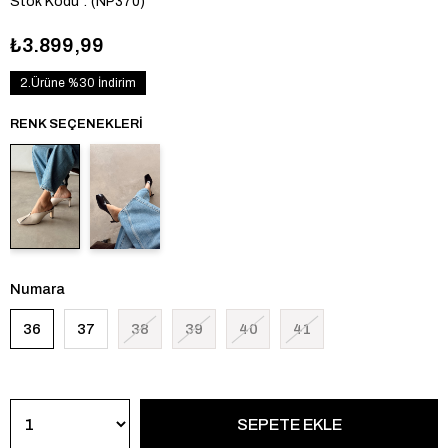
Stok Kodu
(NP370)
₺3.899,99
2.Ürüne %30 İndirim
RENK SEÇENEKLERI
Numara
36
37
38
39
40
41