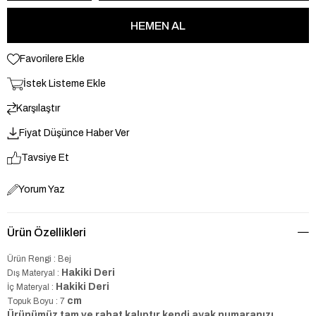
Favorilere Ekle
İstek Listeme Ekle
Karşılaştır
Fiyat Düşünce Haber Ver
Tavsiye Et
Yorum Yaz
Ürün Özellikleri
Ürün Rengi : Bej
Hakiki Deri
Dış Materyal :
Hakiki Deri
İç Materyal :
cm
Topuk Boyu : 7
Ürünümüz tam ve rahat kalıptır kendi ayak numaranızı