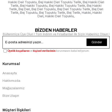
Hakiki Deri Topuklu
,
Bej Hakiki Deri Topuklu Terlik
,
Bej Hakiki Deri
Terlik
,
Bej Hakiki Topuklu
,
Bej Hakiki Topuklu Terlik
,
Bej Hakiki
Terlik
,
Bej Deri
,
Bej Deri Topuklu
,
Bej Deri Topuklu Terlik
,
Bej Deri
Terlik
,
Bej Topuklu
,
Bej Topuklu Terlik
,
Bej Terlik
,
Hakiki
,
Hakiki
Deri
,
Hakiki Deri Topuklu
,
BİZDEN HABERLER
Bültenimize Üye Olun ! Tüm İndirim ve Fırsatlardan İlk Sizin Haberiniz Olsun !
Gönder
Üyelik koşullarını
ve
kişisel verilerimin
korunmasını kabul ediyorum.
Kurumsal
Anasayfa
Hakkımızda
Mağazalarımız
Bize Ulaşın
Müşteri İlişkileri