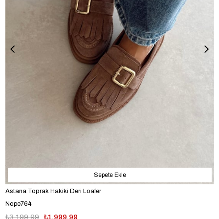
Sepete Ekle
Astana Toprak Hakiki Deri Loafer
Nope764
₺3.199,99
₺1.999,99