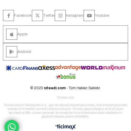
Facebook
Twitter
Instagram
Youtube
Apple
Android
© 2023
siteadi.com
- Tüm Hakları Saklıdır.
Ticimax.com
Ticimax Bilişim Teknolojileri A.Ş., ağırlıklı olarak e-ticaret yazılımları, özel e-ticaret çözümleri
ve tasarım hizmetleri vermek üzere kurulmuştur. Ticimax, güçlü altyapısı ve 15 yılı aşkın
tecrübesi ve 180+ uzman personeli ile müşterilerinin e-ticaret alanındaki rekabetlerini
güçlendirmesine yardım etmektedir.