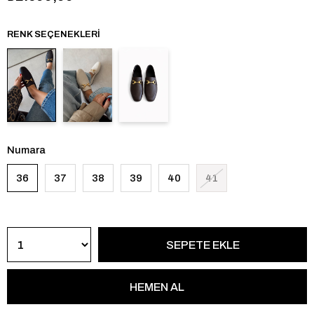
RENK SEÇENEKLERI
Numara
36
37
38
39
40
41