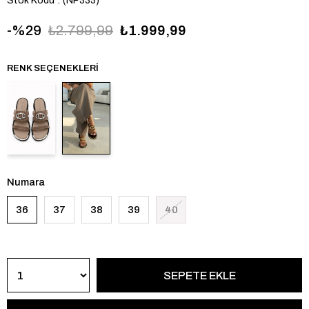
Stok Kodu
(NP333)
29
₺2.799,99
₺1.999,99
RENK SEÇENEKLERI
Numara
36
37
38
39
40