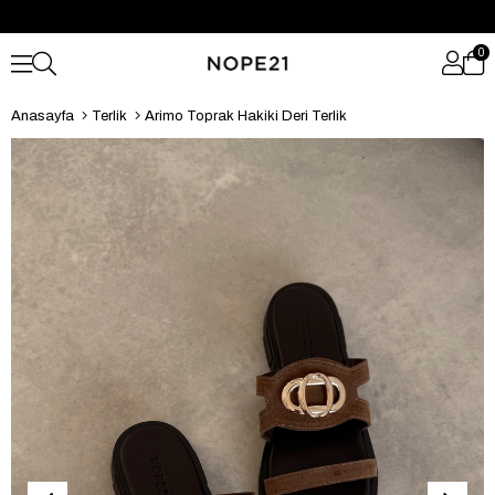
0
Anasayfa
Terlik
Arimo Toprak Hakiki Deri Terlik